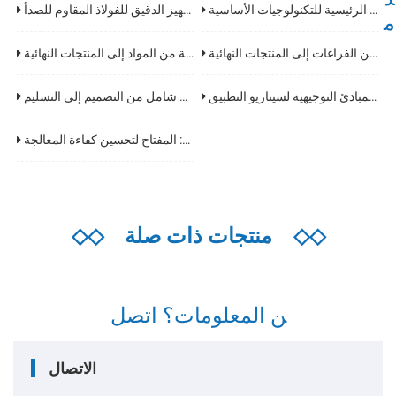
تحليل العملية بأكملها لمعالجة المنتجات الزخرفية من الفولاذ المقاوم للصدأ والنقاط الرئيسية للتكنولوجيات الأساسية
تحليل شامل للتكنولوجيات الأساسية وتطبيقات الصناعة للتجهيز الدقيق للفولاذ المقاوم للصدأ
م
تحليل شامل لتكنولوجيا معالجة قطع غيار السيارات: التكنولوجيات الأساسية من الفراغات إلى المنتجات النهائية
تحليل شامل لعملية تصنيع مساكن المصابيح بأكملها: التكنولوجيات الأساسية من المواد إلى المنتجات النهائية
تحليل شامل لتصميم غلاف المعدات الكهربائية: معايير اختيار المواد ومستويات الحماية والمبادئ التوجيهية لسيناريو التطبيق
شرح مفصل لعملية تصنيع خزانات التحكم الكهربائية: دليل شامل من التصميم إلى التسليم
تحليل أنواع معدات قص المعادن ودليل الاختيار: المفتاح لتحسين كفاءة المعالجة
◇◇
منتجات ذات صلة
◇◇
ن المعلومات؟ اتصل
الاتصال