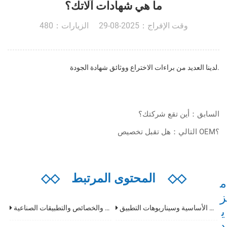
ما هي شهادات آلاتك؟
وقت الإفراج：2025-08-29 الزيارات：480
لدينا العديد من براءات الاختراع ووثائق شهادة الجودة.
السابق：أين تقع شركتك؟
التالي：هل تقبل تخصيص OEM؟
◇◇
المحتوى المرتبط
◇◇
م
ز
تحليل شامل لعمليات تشكيل المعادن: التقنيات الأساسية وسيناريوهات التطبيق
آلة التغطية: التعريف والتصنيع والخصائص والتطبيقات الصناعية
ي
د